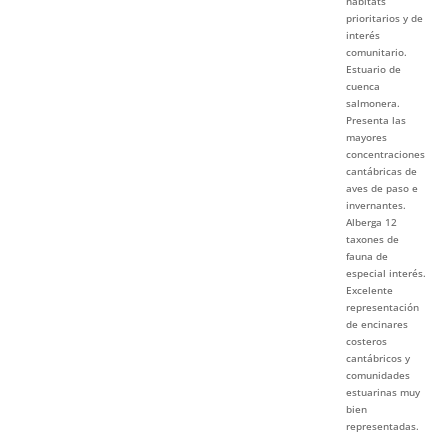
hábitats
prioritarios y de
interés
comunitario.
Estuario de
cuenca
salmonera.
Presenta las
mayores
concentraciones
cantábricas de
aves de paso e
invernantes.
Alberga 12
taxones de
fauna de
especial interés.
Excelente
representación
de encinares
costeros
cantábricos y
comunidades
estuarinas muy
bien
representadas.