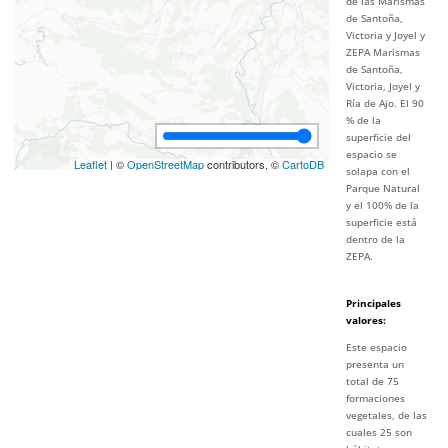
de las Marismas
de Santoña,
Victoria y Joyel y
ZEPA Marismas
de Santoña,
Victoria, Joyel y
Ría de Ajo. El 90
% de la
superficie del
espacio se
Leaflet
| ©
OpenStreetMap
contributors, ©
CartoDB
solapa con el
Parque Natural
y el 100% de la
superficie está
dentro de la
ZEPA.
Principales
valores
:
Este espacio
presenta un
total de 75
formaciones
vegetales, de las
cuales 25 son