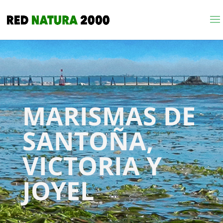
MARISMAS DE
SANTOÑA,
VICTORIA Y
JOYEL