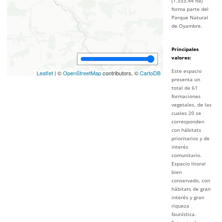
(1.333,44 ha)
forma parte del
Parque Natural
de Oyambre.
Principales
valores
:
Este espacio
Leaflet
| ©
OpenStreetMap
contributors, ©
CartoDB
presenta un
total de 61
formaciones
vegetales, de las
cuales 20 se
corresponden
con hábitats
prioritarios y de
interés
comunitario.
Espacio litoral
bien
conservado, con
hábitats de gran
interés y gran
riqueza
faunística.