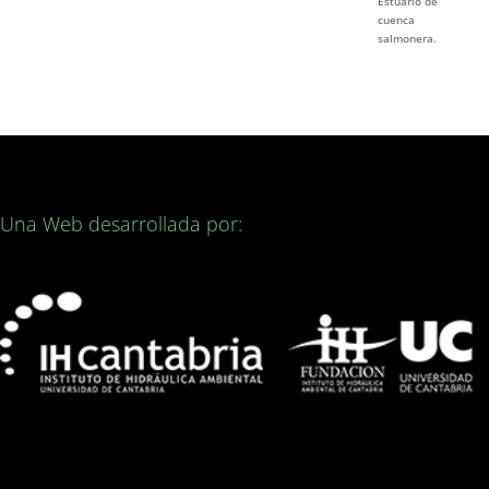
Estuario de
cuenca
salmonera.
Una Web desarrollada por: