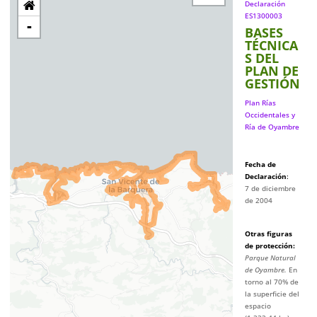
Declaración
ES1300003
-
BASES
TÉCNICA
S DEL
PLAN DE
GESTIÓN
Plan Rías
Occidentales y
Ría de Oyambre
Fecha de
Declaración
:
7 de diciembre
de 2004
Otras figuras
de protección
:
Parque Natural
de Oyambre.
En
torno al 70% de
la superficie del
espacio