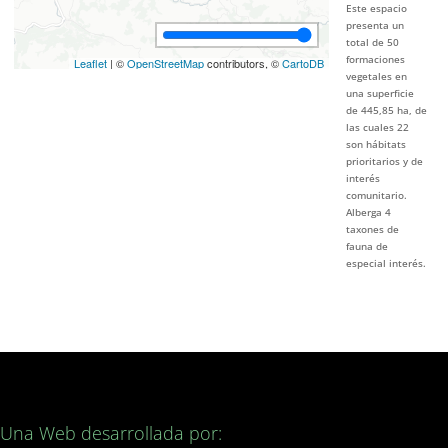
Este espacio
presenta un
total de 50
formaciones
Leaflet
| ©
OpenStreetMap
contributors, ©
CartoDB
vegetales en
una superficie
de 445,85 ha, de
las cuales 22
son hábitats
prioritarios y de
interés
comunitario.
Alberga 4
taxones de
fauna de
especial interés.
Una Web desarrollada por: